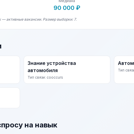
Медиана
90 000 ₽
 — активные вакансии. Размер выборки: 7.
и
Знание устройства
Автом
автомобиля
Тип связ
Тип связи: cooccurs
спросу на навык