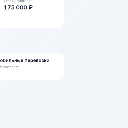
75-й перцентиль
175 000 ₽
обильные перевозки
и: cooccurs