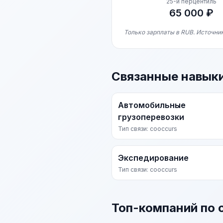
25-й перцентиль
65 000 ₽
Только зарплаты в RUB. Источник
Связанные навык
Автомобильные
грузоперевозки
Тип связи: cooccurs
Экспедирование
Тип связи: cooccurs
Топ-компаний по 