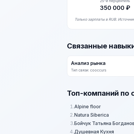
25-й перцентиль
350 000 ₽
Только зарплаты в RUB. Источник
Связанные навык
Анализ рынка
Тип связи: cooccurs
Топ-компаний по 
1.
Alpine floor
2.
Natura Siberica
3.
Бойчук Татьяна Богдано
4.
Душевная Кухня