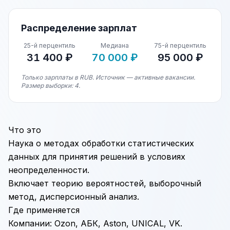
Распределение зарплат
25-й перцентиль
Медиана
75-й перцентиль
31 400 ₽
70 000 ₽
95 000 ₽
Только зарплаты в RUB. Источник — активные вакансии.
Размер выборки: 4.
Что это
Наука о методах обработки статистических
данных для принятия решений в условиях
неопределенности.
Включает теорию вероятностей, выборочный
метод, дисперсионный анализ.
Где применяется
Компании: Ozon, АБК, Aston, UNICAL, VK.