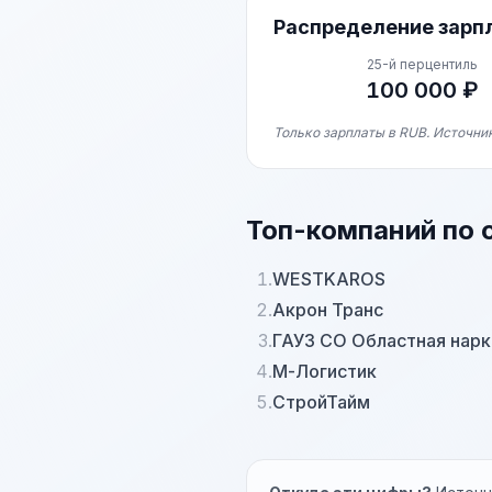
Распределение зарп
25-й перцентиль
100 000 ₽
Только зарплаты в RUB. Источни
Топ-компаний по 
1.
WESTKAROS
2.
Акрон Транс
3.
ГАУЗ СО Областная нарк
4.
М-Логистик
5.
СтройТайм