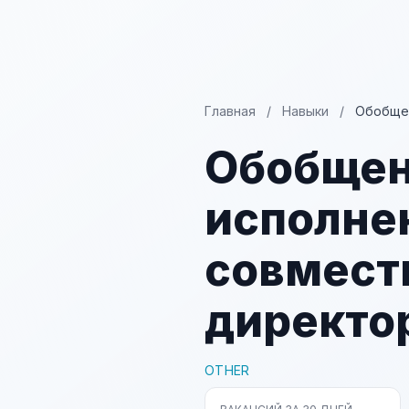
Главная
/
Навыки
/
Обобщен
Обобщен
исполне
совмест
директо
OTHER