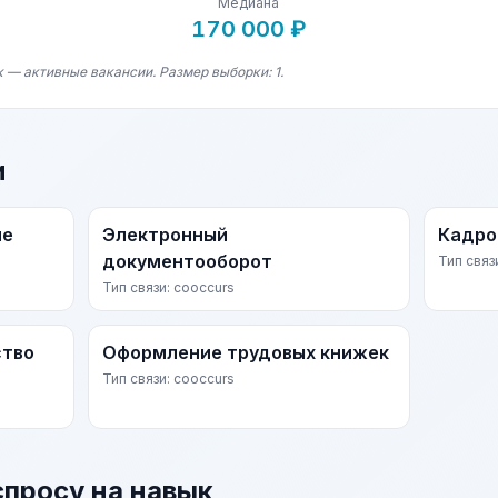
Медиана
170 000 ₽
 — активные вакансии. Размер выборки: 1.
и
ие
Электронный
Кадро
документооборот
Тип связ
Тип связи: cooccurs
ство
Оформление трудовых книжек
Тип связи: cooccurs
спросу на навык