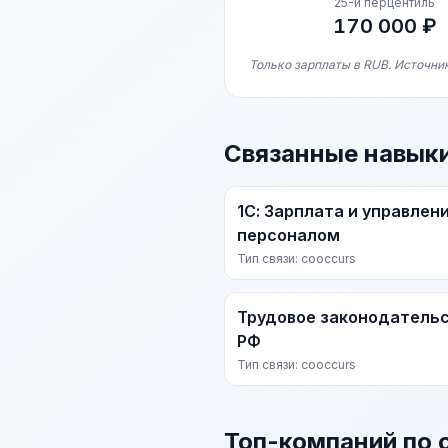
25-й перцентиль
170 000 ₽
Только зарплаты в RUB. Источник
Связанные навык
1С: Зарплата и управлен
персоналом
Тип связи: cooccurs
Трудовое законодатель
РФ
Тип связи: cooccurs
Топ-компаний по 