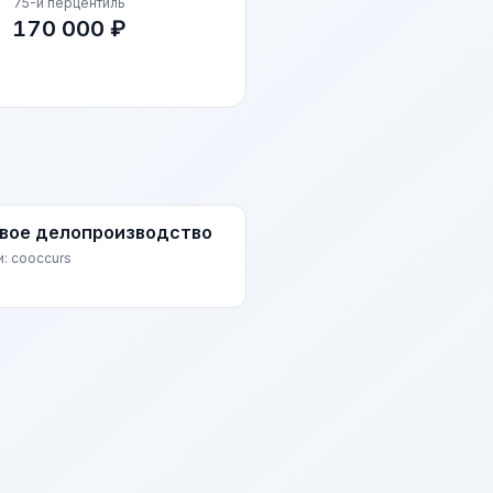
75-й перцентиль
170 000 ₽
вое делопроизводство
и: cooccurs