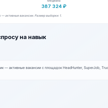
Медиана
387 324 ₽
 — активные вакансии. Размер выборки: 1.
спросу на навык
к — активные вакансии с площадок HeadHunter, SuperJob, Trud