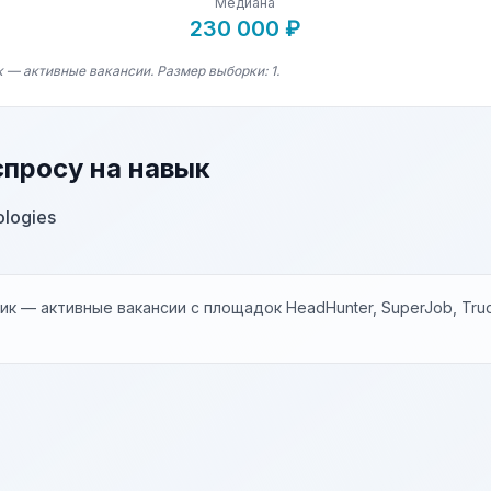
Медиана
230 000 ₽
 — активные вакансии. Размер выборки: 1.
спросу на навык
ologies
к — активные вакансии с площадок HeadHunter, SuperJob, Trud