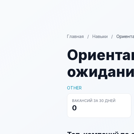
Главная
/
Навыки
/
Ориента
Ориентац
ожидани
OTHER
ВАКАНСИЙ ЗА 30 ДНЕЙ
0