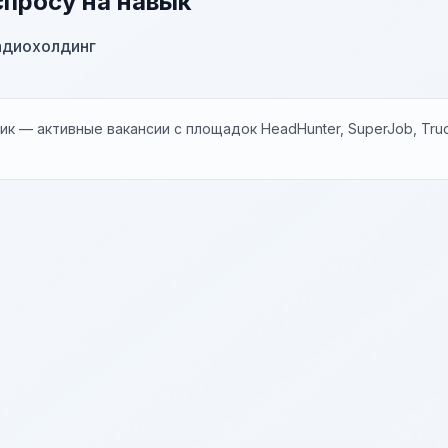
спросу на навык
адиохолдинг
к — активные вакансии с площадок HeadHunter, SuperJob, Trud