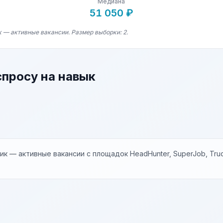
Медиана
51 050 ₽
к — активные вакансии. Размер выборки: 2.
спросу на навык
к — активные вакансии с площадок HeadHunter, SuperJob, Trud