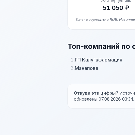
25-й перцентиль
51 050 ₽
Только зарплаты в RUB. Источни
Топ-компаний по 
1.
ГП Калугафармация
2.
Манапова
Откуда эти цифры?
Источни
обновлены 07.08.2026 03:34.