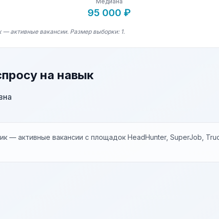
Медиана
95 000 ₽
 — активные вакансии. Размер выборки: 1.
спросу на навык
вна
к — активные вакансии с площадок HeadHunter, SuperJob, Trud