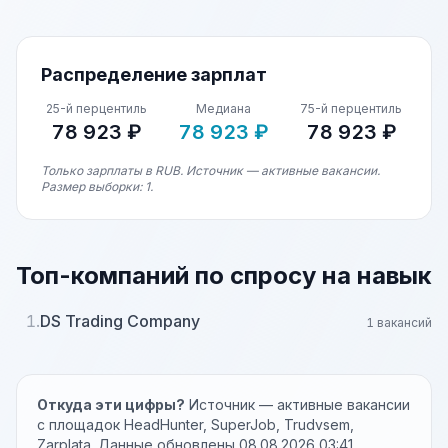
Распределение зарплат
25-й перцентиль
Медиана
75-й перцентиль
78 923 ₽
78 923 ₽
78 923 ₽
Только зарплаты в RUB. Источник — активные вакансии.
Размер выборки: 1.
Топ-компаний по спросу на навык
1.
DS Trading Company
1 вакансий
Откуда эти цифры?
Источник — активные вакансии
с площадок HeadHunter, SuperJob, Trudvsem,
Zarplata. Данные обновлены 08.08.2026 03:41.