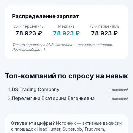
Распределение зарплат
25-й перцентиль
Медиана
75-й перцентиль
78 923 ₽
78 923 ₽
78 923 ₽
Только зарплаты в RUB. Источник — активные вакансии.
Размер выборки: 1.
Топ-компаний по спросу на навык
1.
DS Trading Company
1 вакансий
2.
Перелыгина Екатерина Евгеньевна
1 вакансий
Откуда эти цифры?
Источник — активные вакансии
с площадок HeadHunter, SuperJob, Trudvsem,