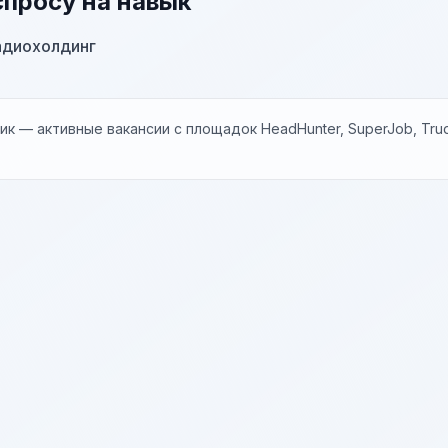
спросу на навык
адиохолдинг
к — активные вакансии с площадок HeadHunter, SuperJob, Trud