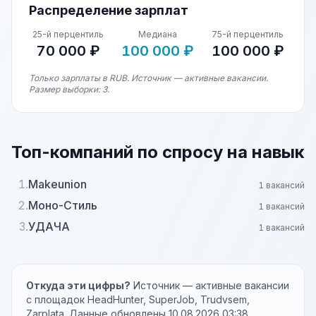
Распределение зарплат
25-й перцентиль
Медиана
75-й перцентиль
70 000 ₽
100 000 ₽
100 000 ₽
Только зарплаты в RUB. Источник — активные вакансии.
Размер выборки: 3.
Топ-компаний по спросу на навык
1.
Makeunion
1 вакансий
2.
Моно-Стиль
1 вакансий
3.
УДАЧА
1 вакансий
Откуда эти цифры?
Источник — активные вакансии
с площадок HeadHunter, SuperJob, Trudvsem,
Zarplata. Данные обновлены 10.08.2026 03:38.