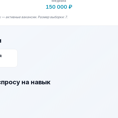
Медиана
150 000 ₽
 — активные вакансии. Размер выборки: 7.
и
я
спросу на навык