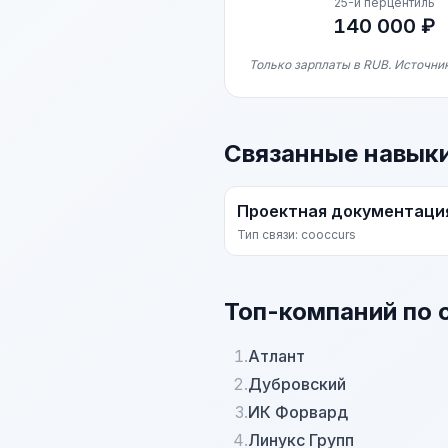
25-й перцентиль
140 000 ₽
Только зарплаты в RUB. Источник
Связанные навык
Проектная документаци
Тип связи: cooccurs
Топ-компаний по 
1.
Атлант
2.
Дубровский
3.
ИК Форвард
4.
Линукс Групп