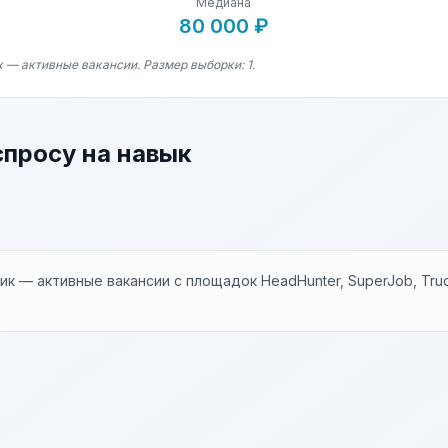
Медиана
80 000 ₽
 — активные вакансии. Размер выборки: 1.
спросу на навык
к — активные вакансии с площадок HeadHunter, SuperJob, Trud