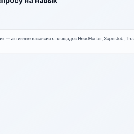
спросу на навык
к — активные вакансии с площадок HeadHunter, SuperJob, Trud