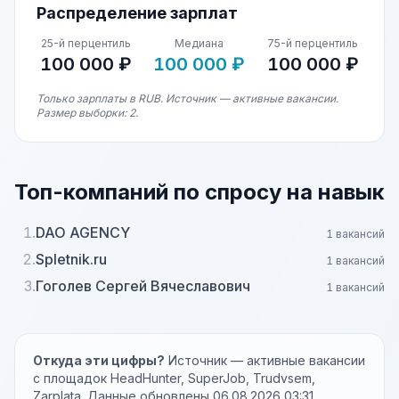
Распределение зарплат
25-й перцентиль
Медиана
75-й перцентиль
100 000 ₽
100 000 ₽
100 000 ₽
Только зарплаты в RUB. Источник — активные вакансии.
Размер выборки: 2.
Топ-компаний по спросу на навык
1.
DAO AGENCY
1 вакансий
2.
Spletnik.ru
1 вакансий
3.
Гоголев Сергей Вячеславович
1 вакансий
Откуда эти цифры?
Источник — активные вакансии
с площадок HeadHunter, SuperJob, Trudvsem,
Zarplata. Данные обновлены 06.08.2026 03:31.