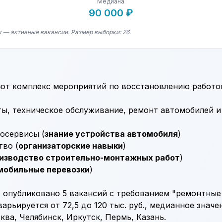
Медиана
90 000 ₽
к — активные вакансии. Размер выборки: 26.
ют комплекс мероприятий по восстановлению работо
ы, техническое обслуживание, ремонт автомобилей и
осервисы (
знание устройства автомобиля
)
во (
организаторские навыки
)
изводство строительно-монтажных работ
)
мобильные перевозки
)
 опубликовано 5 вакансий с требованием "ремонтные 
арьируется от 72,5 до 120 тыс. руб., медианное значен
ва, Челябинск, Иркутск, Пермь, Казань.