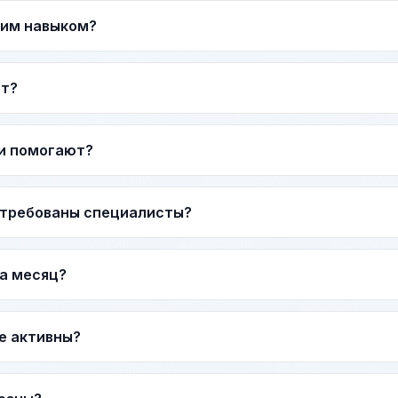
тим навыком?
ат?
и помогают?
стребованы специалисты?
за месяц?
е активны?