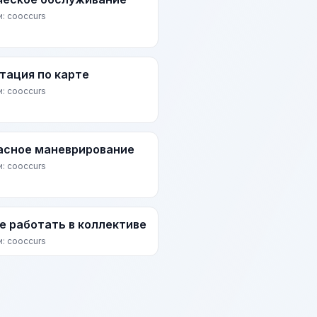
и: cooccurs
тация по карте
и: cooccurs
асное маневрирование
и: cooccurs
е работать в коллективе
и: cooccurs