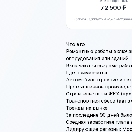
25-й перцентиль
72 500 ₽
Только зарплаты в RUB. Источни
Что это
Ремонтные работы включа
оборудования или зданий.
Включают слесарные работ
Где применяется
Автомобилестроение и авт
Промышленное производст
Строительство
и ЖКХ (
про
Транспортная сфера (
авто
Тренды на рынке
За последние 90 дней было
Средняя заработная плата в
Лидирующие регионы: Моск