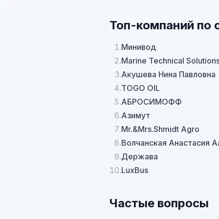
Топ-компаний по 
1.
Минивод
2.
Marine Technical Solution
3.
Акушева Нина Павловна
4.
TOGO OIL
5.
АБРОСИМОФФ
6.
Азимут
7.
Mr.&Mrs.Shmidt Agro
8.
Волчанская Анастасия 
9.
Держава
10.
LuxBus
Частые вопросы