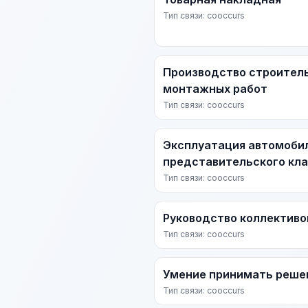
Тип связи: cooccurs
Производство строител
монтажных работ
Тип связи: cooccurs
Эксплуатация автомоби
представительского кл
Тип связи: cooccurs
Руководство коллектив
Тип связи: cooccurs
Умение принимать реше
Тип связи: cooccurs