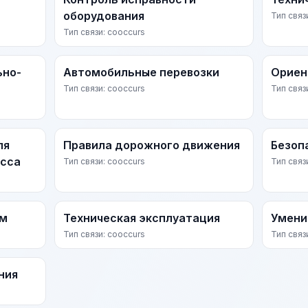
оборудования
Тип связ
Тип связи: cooccurs
ьно-
Автомобильные перевозки
Ориен
Тип связи: cooccurs
Тип связ
ля
Правила дорожного движения
Безоп
асса
Тип связи: cooccurs
Тип связ
ом
Техническая эксплуатация
Умени
Тип связи: cooccurs
Тип связ
ния