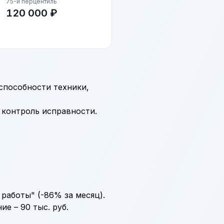
75-й перцентиль
120 000 ₽
способности техники,
 контроль исправности.
работы" (-86% за месяц).
ие – 90 тыс. руб.