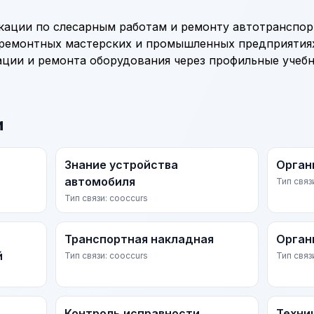
ации по слесарным работам и ремонту автотранспор
 ремонтных мастерских и промышленных предприятия
ации и ремонта оборудования через профильные учеб
и
Знание устройства
Орган
автомобиля
Тип связ
Тип связи: cooccurs
Транспортная накладная
Орган
й
Тип связи: cooccurs
Тип связ
Контроль исправности
Техни