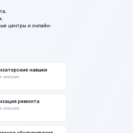
та.
х.
ные центры и онлайн-
изаторские навыки
и: cooccurs
изация ремонта
и: cooccurs
ческое обслуживание