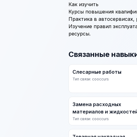
Как изучить
Курсы повышения квалифик
Практика в автосервисах,
Изучение правил эксплуат
ресурсы.
Связанные навык
Слесарные работы
Тип связи: cooccurs
Замена расходных
материалов и жидкосте
Тип связи: cooccurs
Товарная накладная