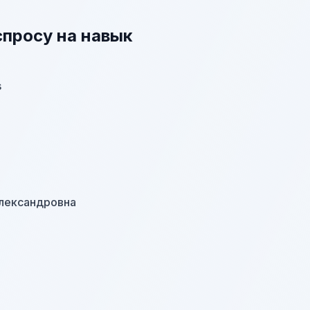
спросу на навык
s
Александровна