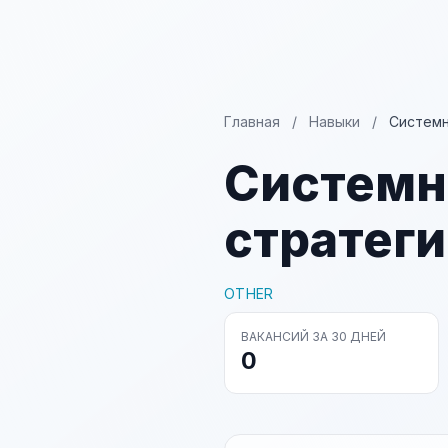
Главная
/
Навыки
/
Системн
Системн
стратег
OTHER
ВАКАНСИЙ ЗА 30 ДНЕЙ
0