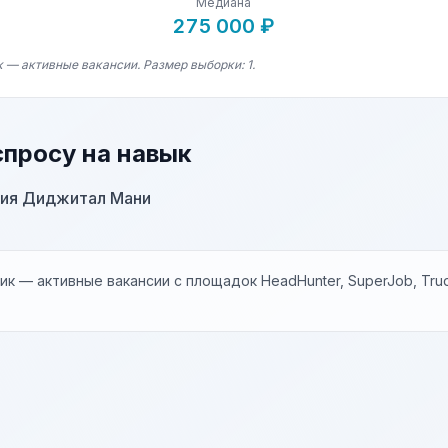
Медиана
275 000 ₽
 — активные вакансии. Размер выборки: 1.
спросу на навык
ия Диджитал Мани
к — активные вакансии с площадок HeadHunter, SuperJob, Trud