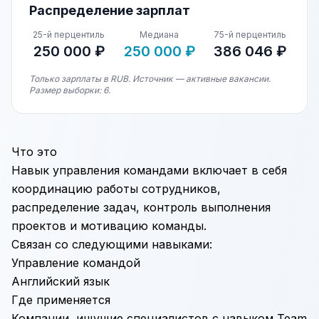
Распределение зарплат
25-й перцентиль
Медиана
75-й перцентиль
250 000 ₽
250 000 ₽
386 046 ₽
Только зарплаты в RUB. Источник — активные вакансии.
Размер выборки: 6.
Что это
Навык управления командами включает в себя
координацию работы сотрудников,
распределение задач, контроль выполнения
проектов и мотивацию команды.
Связан со следующими навыками:
Управление командой
Английский язык
Где применяется
Компании, ищущие специалистов с навыком Team