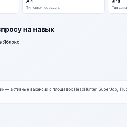
API
Jira
Тип связи: cooccurs
Тип связ
спросу на навык
е Яблоко
к — активные вакансии с площадок HeadHunter, SuperJob, Trud