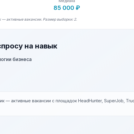
Медиана
85 000 ₽
к — активные вакансии. Размер выборки: 2.
спросу на навык
огии бизнеса
к — активные вакансии с площадок HeadHunter, SuperJob, Trud