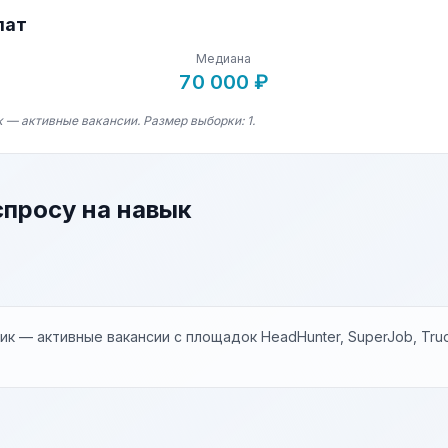
лат
Медиана
70 000 ₽
 — активные вакансии. Размер выборки: 1.
спросу на навык
к — активные вакансии с площадок HeadHunter, SuperJob, Trud