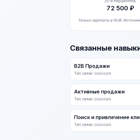
25-й перцентиль
72 500 ₽
Только зарплаты в RUB. Источник
Связанные навык
B2B Продажи
Тип связи: cooccurs
Активные продажи
Тип связи: cooccurs
Поиск и привлечение кл
Тип связи: cooccurs