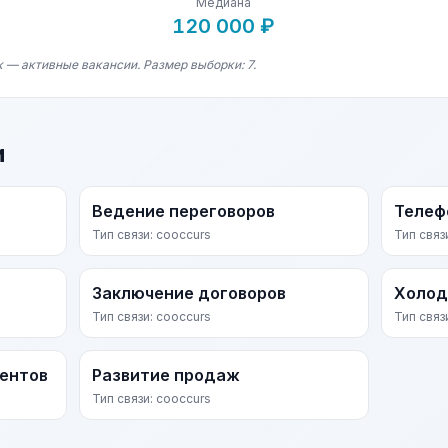
Медиана
120 000 ₽
 — активные вакансии. Размер выборки: 7.
и
Ведение переговоров
Телеф
Тип связи: cooccurs
Тип связ
Заключение договоров
Холод
Тип связи: cooccurs
Тип связ
иентов
Развитие продаж
Тип связи: cooccurs