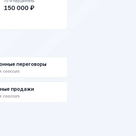
75-й перцентиль
150 000 ₽
онные переговоры
и: cooccurs
ные продажи
и: cooccurs