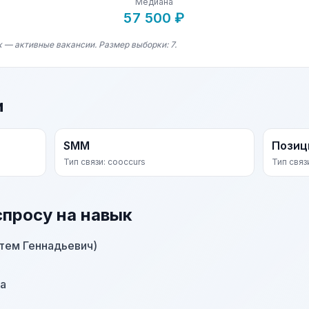
Медиана
57 500 ₽
 — активные вакансии. Размер выборки: 7.
и
SMM
Позиц
Тип связи: cooccurs
Тип связ
спросу на навык
ртем Геннадьевич)
а