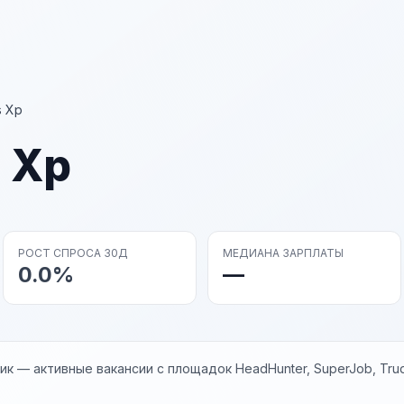
 Xp
 Xp
РОСТ СПРОСА 30Д
МЕДИАНА ЗАРПЛАТЫ
0.0%
—
к — активные вакансии с площадок HeadHunter, SuperJob, Trud