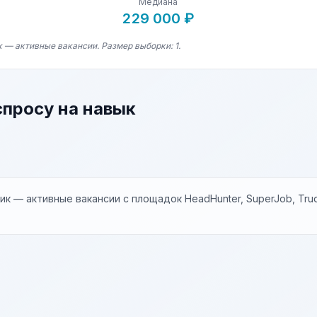
Медиана
229 000 ₽
 — активные вакансии. Размер выборки: 1.
спросу на навык
к — активные вакансии с площадок HeadHunter, SuperJob, Trud