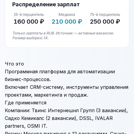
Распределение зарплат
25-й перцентиль
Медиана
75-й перцентиль
160 000 ₽
210 000 ₽
250 000 ₽
Только зарплаты в RUB. Источник — активные вакансии.
Размер выборки: 14.
Что это
Программная платформа для автоматизации
бизнес-процессов.
Включает
CRM
-систему, инструменты управления
проектами, маркетинга и продаж.
Где применяется
Компании: Твинс Интернешнл Групп (3 вакансии),
Садко Кемикалс (2 вакансии), DSSL, IVALAR
partners, OSMI
IT
.
Регион Москва лидирует с 12 вакансиями, Санкт-