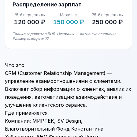
Распределение зарплат
25-й перцентиль
Медиана
75-й перцентиль
120 000 ₽
150 000 ₽
250 000 ₽
Только зарплаты в RUB. Источник — активные вакансии.
Размер выборки: 27.
Что это
CRM (Customer Relationship Management) —
управление взаимоотношениями с клиентами.
Включает сбор информации о клиентах, анализ их
поведения, автоматизацию взаимодействия и
улучшение клиентского сервиса.
Где применяется
Компании: МИРТЕК, SV Design,
Благотворительный Фонд Константина
Хабенского, АНО Федеральный Центр