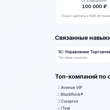
25-й перцентиль
100 000 ₽
Только зарплаты в RUB. Источник
Связанные навык
1С: Управление Торговле
Тип связи: cooccurs
Топ-компаний по 
1.
Avenue VIP
2.
BlackRock®
3.
Curaprox
4.
iTeal