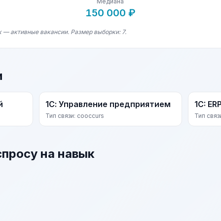
Медиана
150 000 ₽
 — активные вакансии. Размер выборки: 7.
и
й
1С: Управление предприятием
1C: ER
Тип связи: cooccurs
Тип связ
спросу на навык