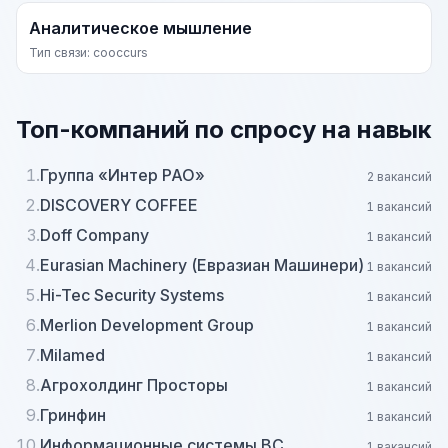
Аналитическое мышление
Тип связи: cooccurs
Топ-компаний по спросу на навык
1.
Группа «Интер РАО»
2 вакансий
2.
DISCOVERY COFFEE
1 вакансий
3.
Doff Company
1 вакансий
4.
Eurasian Machinery (Евразиан Машинери)
1 вакансий
5.
Hi-Tec Security Systems
1 вакансий
6.
Merlion Development Group
1 вакансий
7.
Milamed
1 вакансий
8.
Агрохолдинг Просторы
1 вакансий
9.
Гринфин
1 вакансий
10.
Информационные системы ВС
1 вакансий