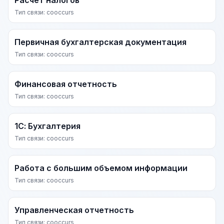
Расчет налогов
Тип связи: cooccurs
Первичная бухгалтерская документация
Тип связи: cooccurs
Финансовая отчетность
Тип связи: cooccurs
1С: Бухгалтерия
Тип связи: cooccurs
Работа с большим объемом информации
Тип связи: cooccurs
Управленческая отчетность
Тип связи: cooccurs