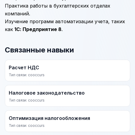
Практика работы в бухгалтерских отделах
компаний.
Изучение программ автоматизации учета, таких
как
1С
: Предприятие 8
.
Связанные навыки
Расчет НДС
Тип связи: cooccurs
Налоговое законодательство
Тип связи: cooccurs
Оптимизация налогообложения
Тип связи: cooccurs