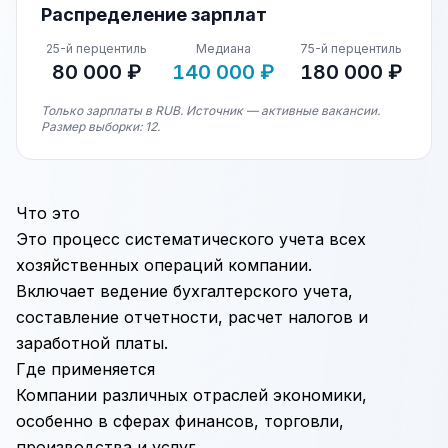
Распределение зарплат
25-й перцентиль
Медиана
75-й перцентиль
80 000 ₽
140 000 ₽
180 000 ₽
Только зарплаты в RUB. Источник — активные вакансии.
Размер выборки: 12.
Что это
Это процесс систематического учета всех
хозяйственных операций компании.
Включает ведение бухгалтерского учета,
составление отчетности, расчет налогов и
заработной платы.
Где применяется
Компании различных отраслей экономики,
особенно в сферах финансов, торговли,
производства и услуг.