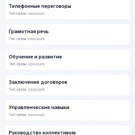
Телефонные переговоры
Тип связи: cooccurs
Грамотная речь
Тип связи: cooccurs
Обучение и развитие
Тип связи: cooccurs
Заключение договоров
Тип связи: cooccurs
Управленческие навыки
Тип связи: cooccurs
Руководство коллективом