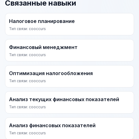
Связанные навыки
Налоговое планирование
Тип связи: cooccurs
Финансовый менеджмент
Тип связи: cooccurs
Оптимизация налогообложения
Тип связи: cooccurs
Анализ текущих финансовых показателей
Тип связи: cooccurs
Анализ финансовых показателей
Тип связи: cooccurs