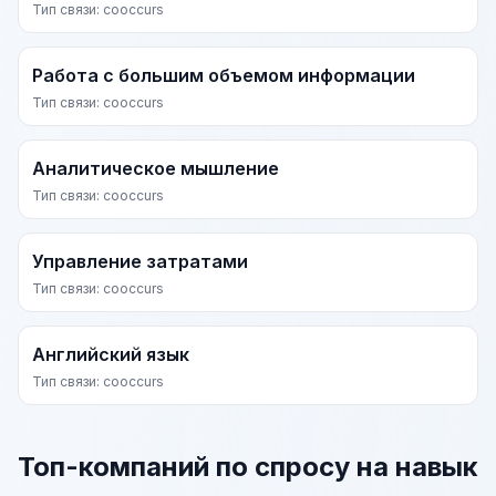
Тип связи: cooccurs
Работа с большим объемом информации
Тип связи: cooccurs
Аналитическое мышление
Тип связи: cooccurs
Управление затратами
Тип связи: cooccurs
Английский язык
Тип связи: cooccurs
Топ-компаний по спросу на навык