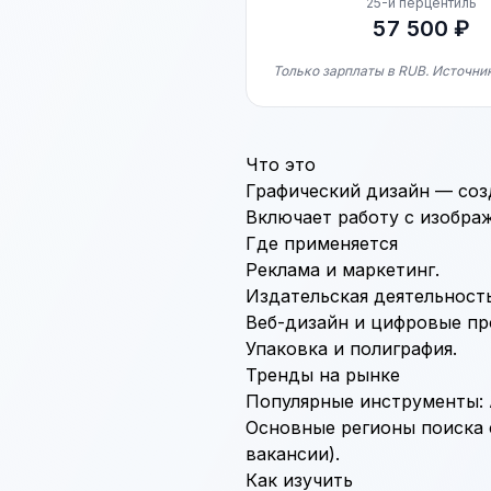
25-й перцентиль
57 500 ₽
Только зарплаты в RUB. Источни
Что это
Графический дизайн — соз
Включает работу с изобра
Где применяется
Реклама
и
маркетинг
.
Издательская деятельность
Веб-дизайн
и цифровые пр
Упаковка и полиграфия.
Тренды на рынке
Популярные инструменты:
Основные регионы поиска с
вакансии).
Как изучить