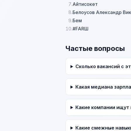
7.
Айтисокет
8.
Белоусов Александр Ви
9.
Бем
10.
#FARШ
Частые вопросы
Сколько вакансий с э
Какая медиана зарпл
Какие компании ищут 
Какие смежные навык