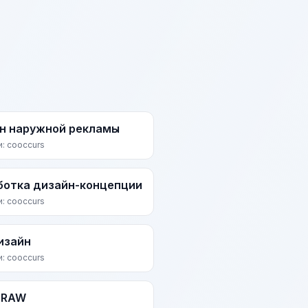
н наружной рекламы
и: cooccurs
ботка дизайн-концепции
и: cooccurs
изайн
и: cooccurs
DRAW