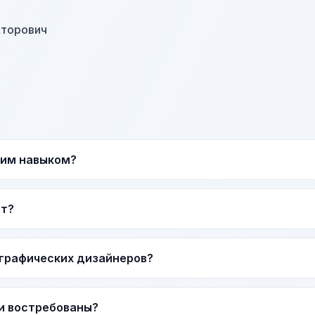
кторович
тим навыком?
ат?
графических дизайнеров?
и востребованы?