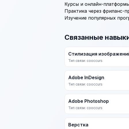
Курсы и онлайн-платформы (
Практика через фриланс-п
Изучение популярных програ
Связанные навык
Стилизация изображени
Тип связи: cooccurs
Adobe InDesign
Тип связи: cooccurs
Adobe Photoshop
Тип связи: cooccurs
Верстка