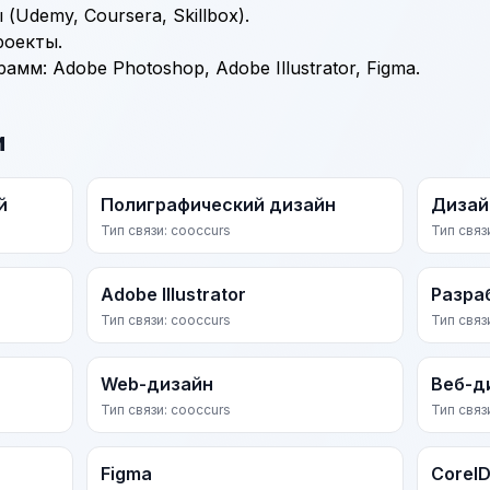
Udemy, Coursera, Skillbox).
роекты.
мм: Adobe Photoshop, Adobe Illustrator, Figma.
и
й
Полиграфический дизайн
Дизай
Тип связи: cooccurs
Тип связ
Adobe Illustrator
Разра
Тип связи: cooccurs
Тип связ
Web-дизайн
Веб-д
Тип связи: cooccurs
Тип связ
Figma
Corel