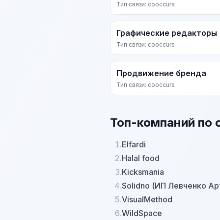
Тип связи: cooccurs
Графические редакторы
Тип связи: cooccurs
Продвижение бренда
Тип связи: cooccurs
Топ-компаний по 
1.
Elfardi
2.
Halal food
3.
Kicksmania
4.
Solidno (ИП Левченко А
5.
VisualMethod
6.
WildSpace