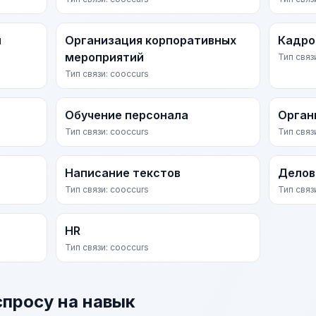
и
Организация корпоративных
Кадро
мероприятий
Тип связ
Тип связи: cooccurs
Обучение персонала
Орган
Тип связи: cooccurs
Тип связ
Написание текстов
Делов
Тип связи: cooccurs
Тип связ
HR
Тип связи: cooccurs
спросу на навык