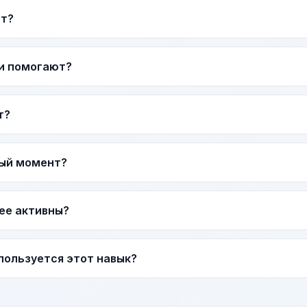
ат?
и помогают?
т?
ный момент?
ее активны?
пользуется этот навык?