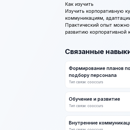
Как изучить
Изучить корпоративную ку
коммуникациям, адаптации
Практический опыт можно 
развитию корпоративной к
Связанные навык
Формирование планов п
подбору персонала
Тип связи: cooccurs
Обучение и развитие
Тип связи: cooccurs
Внутренние коммуникац
Тип связи: cooccurs