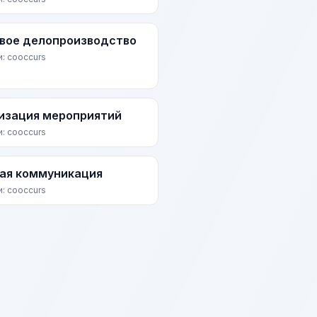
вое делопроизводство
и: cooccurs
изация мероприятий
и: cooccurs
ая коммуникация
и: cooccurs