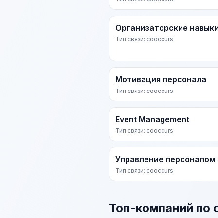
Организаторские навык
Тип связи: cooccurs
Мотивация персонала
Тип связи: cooccurs
Event Management
Тип связи: cooccurs
Управление персоналом
Тип связи: cooccurs
Топ-компаний по 