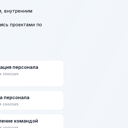
м, внутренним
аясь проектами по
ация персонала
и: cooccurs
а персонала
и: cooccurs
ление командой
и: cooccurs