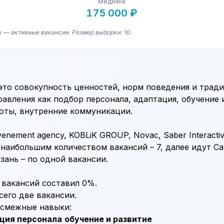
Медиана
175 000 ₽
 — активные вакансии. Размер выборки: 10.
 это совокупность ценностей, норм поведения и трад
равления как подбор персонала, адаптация, обучение 
оты, внутренние коммуникации.
venement agency, KOBLiK GROUP, Novac, Saber Interactiv
наибольшим количеством вакансий – 7, далее идут Са
зань – по одной вакансии.
 вакансий составил 0%.
сего две вакансии.
 смежные навыки:
ция персонала
обучение и развитие