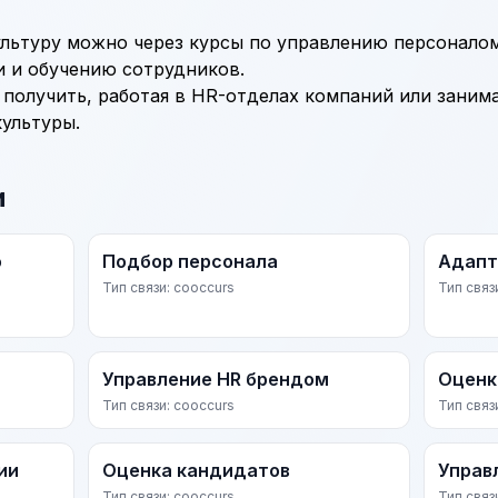
льтуру можно через курсы по управлению персонало
 и обучению сотрудников.
получить, работая в
HR
-отделах компаний или заним
ультуры.
и
о
Подбор персонала
Адапт
Тип связи: cooccurs
Тип связ
Управление HR брендом
Оценк
Тип связи: cooccurs
Тип связ
ии
Оценка кандидатов
Управ
Тип связи: cooccurs
Тип связ