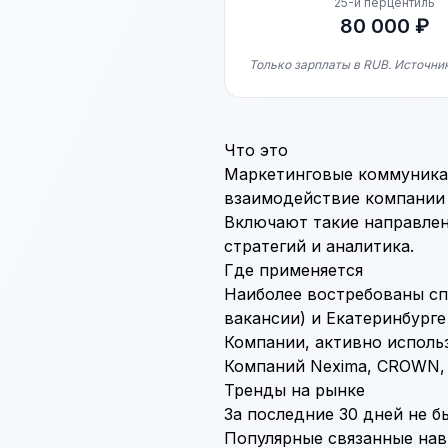
25-й перцентиль
80 000 ₽
Только зарплаты в RUB. Источник
Что это
Маркетинговые коммуникац
взаимодействие компании 
Включают такие направлен
стратегий и аналитика.
Где применяется
Наиболее востребованы спе
вакансии) и Екатеринбурге 
Компании, активно исполь
Компаний Nexima, CROWN, 
Тренды на рынке
За последние 30 дней не б
Популярные связанные нав