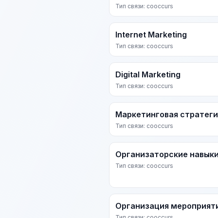
Тип связи: cooccurs
Internet Marketing
Тип связи: cooccurs
Digital Marketing
Тип связи: cooccurs
Маркетинговая стратеги
Тип связи: cooccurs
Организаторские навык
Тип связи: cooccurs
Организация мероприят
Тип связи: cooccurs