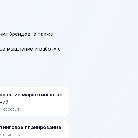
ия брендов, а также
ое мышление и работу с
рование маркетинговых
ний
и: cooccurs
тинговое планирование
и: cooccurs