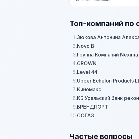
Топ-компаний по 
1.
Зюкова Антонина Алекс
2.
Novo BI
3.
Группа Компаний Nexima
4.
CROWN
5.
Level 44
6.
Upper Echelon Products 
7.
Киномакс
8.
КБ Уральский банк рекон
9.
БРЕНДПОРТ
10.
СОГАЗ
Частые вопросы