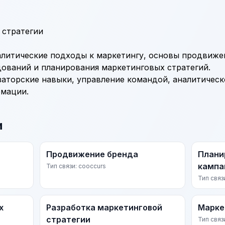
 стратегии
алитические подходы к маркетингу, основы продвижен
ований и планирования маркетинговых стратегий.
заторские навыки, управление командой, аналитическ
мации.
и
Продвижение бренда
Плани
кампа
Тип связи: cooccurs
Тип связ
х
Разработка маркетинговой
Марке
стратегии
Тип связ