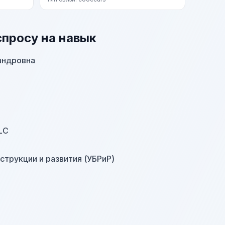
спросу на навык
андровна
LLC
струкции и развития (УБРиР)