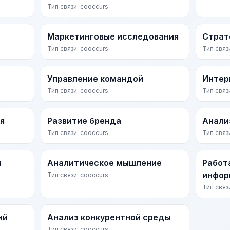
Тип связи: cooccurs
Маркетинговые исследования
Страт
Тип связи: cooccurs
Тип связ
Управление командой
Интер
Тип связи: cooccurs
Тип связ
я
Развитие бренда
Анали
Тип связи: cooccurs
Тип связ
и
Аналитическое мышление
Работ
инфор
Тип связи: cooccurs
Тип связ
ий
Анализ конкурентной среды
Тип связи: cooccurs