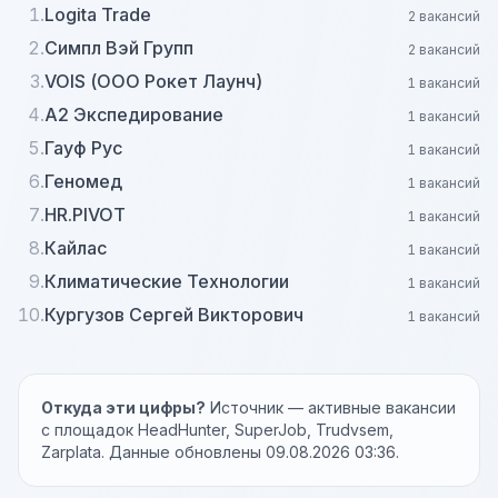
1.
Logita Trade
2 вакансий
2.
Симпл Вэй Групп
2 вакансий
3.
VOIS (ООО Рокет Лаунч)
1 вакансий
4.
А2 Экспедирование
1 вакансий
5.
Гауф Рус
1 вакансий
6.
Геномед
1 вакансий
7.
HR.PIVOT
1 вакансий
8.
Кайлас
1 вакансий
9.
Климатические Технологии
1 вакансий
10.
Кургузов Сергей Викторович
1 вакансий
Откуда эти цифры?
Источник — активные вакансии
с площадок HeadHunter, SuperJob, Trudvsem,
Zarplata. Данные обновлены 09.08.2026 03:36.