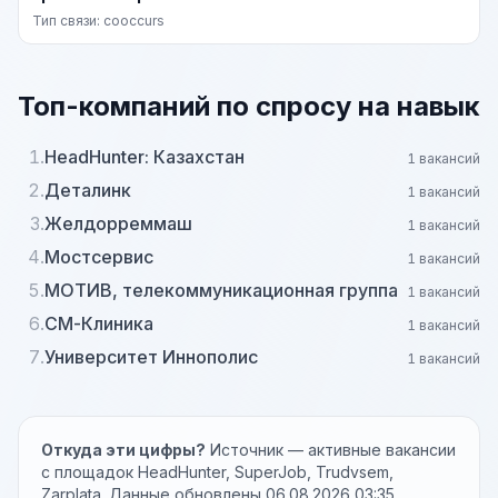
Тип связи: cooccurs
Топ-компаний по спросу на навык
1.
HeadHunter: Казахстан
1 вакансий
2.
Деталинк
1 вакансий
3.
Желдорреммаш
1 вакансий
4.
Мостсервис
1 вакансий
5.
МОТИВ, телекоммуникационная группа
1 вакансий
6.
СМ-Клиника
1 вакансий
7.
Университет Иннополис
1 вакансий
Откуда эти цифры?
Источник — активные вакансии
с площадок HeadHunter, SuperJob, Trudvsem,
Zarplata. Данные обновлены 06.08.2026 03:35.