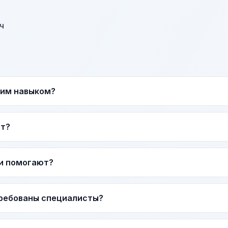
ч
тим навыком?
ат?
и помогают?
требованы специалисты?