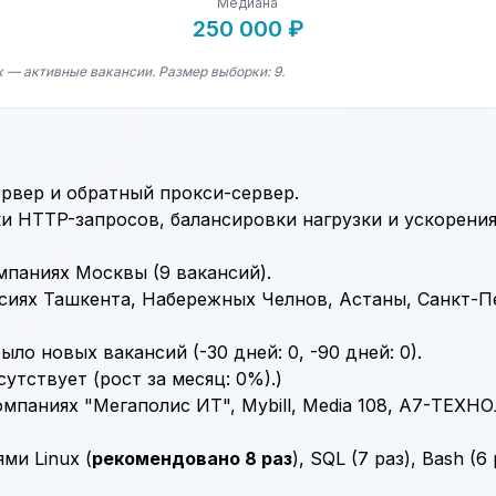
Медиана
250 000 ₽
к — активные вакансии. Размер выборки: 9.
ервер и обратный прокси-сервер.
ки
HTTP
-запросов, балансировки нагрузки и ускорения
мпаниях Москвы (9 вакансий).
нсиях Ташкента, Набережных Челнов, Астаны, Санкт-П
ыло новых вакансий (-30 дней: 0, -90 дней: 0).
утствует (рост за месяц: 0%).)
мпаниях "Мегаполис ИТ", Mybill, Media 108, А7-ТЕХН
иями
Linux
(
рекомендовано 8 раз
),
SQL
(7 раз),
Bash
(6 