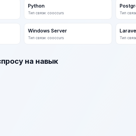
Python
Postg
Тип связи: cooccurs
Тип связ
Windows Server
Larave
Тип связи: cooccurs
Тип связ
спросу на навык