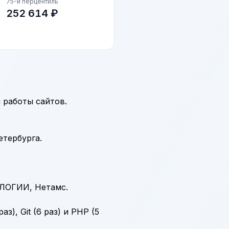
75-й перцентиль
252 614 ₽
 работы сайтов.
етербурга.
ОЛОГИИ, Нетамс.
раз),
Git
(6 раз) и
PHP
(5