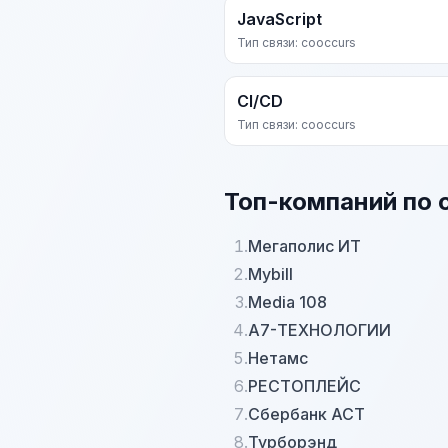
JavaScript
Тип связи: cooccurs
CI/CD
Тип связи: cooccurs
Топ-компаний по 
1.
Мегаполис ИТ
2.
Mybill
3.
Media 108
4.
А7-ТЕХНОЛОГИИ
5.
Нетамс
6.
РЕСТОПЛЕЙС
7.
Сбербанк АСТ
8.
Турборэнд