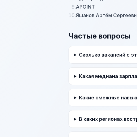
9.
APOINT
10.
Яшанов Артём Сергееви
Частые вопросы
Сколько вакансий с э
Какая медиана зарпл
Какие смежные навык
В каких регионах вос