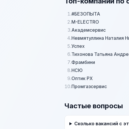
Топ-компаний по 
1.
#БЕЗОПЫТА
2.
M-ELECTRO
3.
Академсервис
4.
Невмятуллина Наталия Н
5.
Успех
6.
Тихонова Татьяна Андре
7.
Фрамбини
8.
НСЮ
9.
Оптик РХ
10.
Промгазсервис
Частые вопросы
Сколько вакансий с э