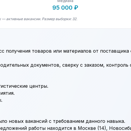
Медиана
95 000 ₽
к — активные вакансии. Размер выборки: 32.
сс получения товаров или материалов от поставщика 
одительных документов, сверку с заказом, контроль 
гистические центры.
иятия.
.
ыло новых вакансий с требованием данного навыка.
дложений работы находится в Москве (14), Новосибир