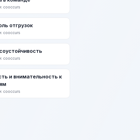
и: cooccurs
оль отгрузок
и: cooccurs
соустойчивость
и: cooccurs
сть и внимательность к
ям
и: cooccurs