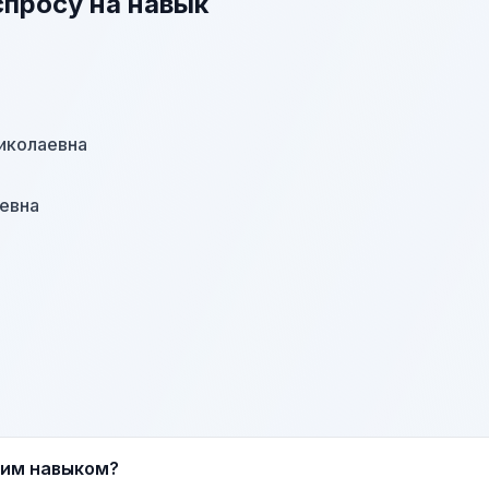
спросу на навык
иколаевна
евна
тим навыком?