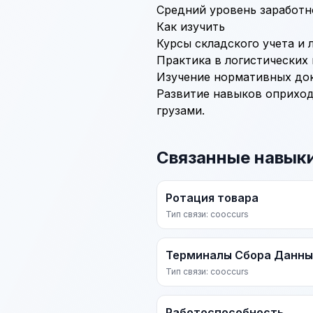
Средний уровень заработно
Как изучить
Курсы складского учета и 
Практика в логистических 
Изучение нормативных док
Развитие навыков оприход
грузами.
Связанные навык
Ротация товара
Тип связи: cooccurs
Терминалы Сбора Данны
Тип связи: cooccurs
Работоспособность