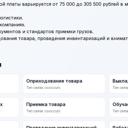
й платы варьируется от 75 000 до 305 500 рублей в м
логистики.
компаниях.
ументов и стандартов приемки грузов.
ования товара, проведения инвентаризаций и внимат
и
Оприходование товара
Выкла
Тип связи: cooccurs
Тип связ
х
Приемка товара
Обуча
Тип связи: cooccurs
Тип связ
Проведение инвентаризаций
Работ