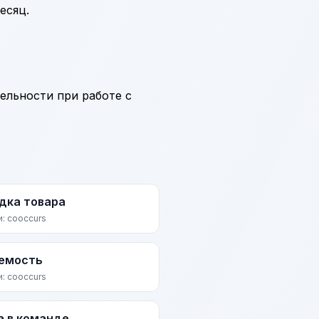
есяц.
ельности при работе с
дка товара
и: cooccurs
емость
и: cooccurs
а в команде