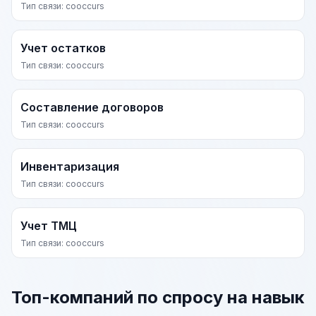
Тип связи: cooccurs
Учет остатков
Тип связи: cooccurs
Составление договоров
Тип связи: cooccurs
Инвентаризация
Тип связи: cooccurs
Учет ТМЦ
Тип связи: cooccurs
Топ-компаний по спросу на навык