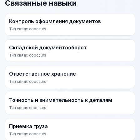
Связанные навыки
Контроль оформления документов
Тип связи: cooccurs
Складской документооборот
Тип связи: cooccurs
Ответственное хранение
Тип связи: cooccurs
Точность и внимательность к деталям
Тип связи: cooccurs
Приемка груза
Тип связи: cooccurs