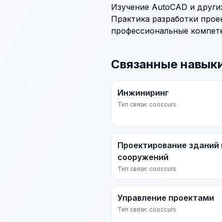
Изучение
AutoCAD
и други
Практика разработки прое
профессиональные компет
Связанные навык
Инжиниринг
Тип связи: cooccurs
Проектирование зданий 
сооружений
Тип связи: cooccurs
Управление проектами
Тип связи: cooccurs