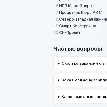
6.
НПП Марс-Энерго
7.
Проектное Бюро AR C.
8.
Северо-западная инжин
9.
Смарт Констракшн
10.
СН-Проект
Частые вопросы
Сколько вакансий с э
Какая медиана зарпл
Какие смежные навык