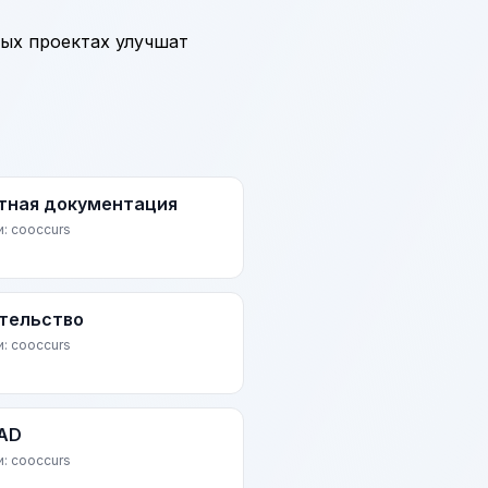
ных проектах улучшат
тная документация
и: cooccurs
тельство
и: cooccurs
AD
и: cooccurs