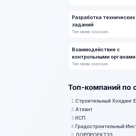
Разработка технических
заданий
Тип связи: cooccurs
Взаимодействие с
контрольными органами
Тип связи: cooccurs
Топ-компаний по 
1.
Строительный Холдинг 
2.
Атлант
3.
КСП
4.
Градостроительный Ин
5.
ДОРПРОЕКТ33