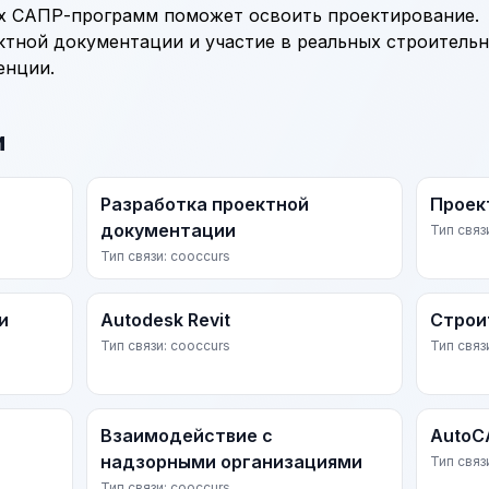
х САПР-программ поможет освоить проектирование.
ктной документации и участие в реальных строитель
енции.
и
Разработка проектной
Проек
документации
Тип связ
Тип связи: cooccurs
и
Autodesk Revit
Строи
Тип связи: cooccurs
Тип связ
Взаимодействие с
AutoC
надзорными организациями
Тип связ
Тип связи: cooccurs