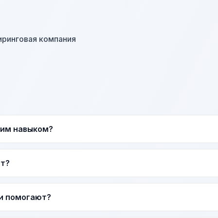
иринговая компания
тим навыком?
ат?
и помогают?