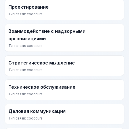
Проектирование
Тип связи: cooccurs
Взаимодействие с надзорными
организациями
Тип связи: cooccurs
Стратегическое мышление
Тип связи: cooccurs
Техническое обслуживание
Тип связи: cooccurs
Деловая коммуникация
Тип связи: cooccurs