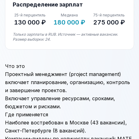
Распределение зарплат
25-й перцентиль
Медиана
75-й перцентиль
130 000 ₽
180 000 ₽
275 000 ₽
Только зарплаты в RUB. Источник — активные вакансии.
Размер выборки: 24.
Что это
Проектный менеджмент
(project management)
включает планирование, организацию, контроль
и завершение проектов.
Включает управление ресурсами, сроками,
бюджетом и рисками.
Где применяется
Наиболее востребован в Москве (43 вакансии),
Санкт-Петербурге (8 вакансий).
Компании-лидеры по количеству вакансий: MATE,