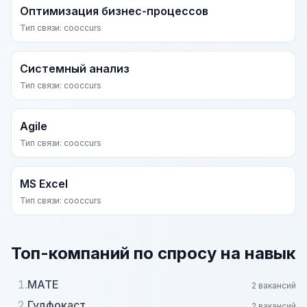
Оптимизация бизнес-процессов
Тип связи: cooccurs
Системный анализ
Тип связи: cooccurs
Agile
Тип связи: cooccurs
MS Excel
Тип связи: cooccurs
Топ-компаний по спросу на навык
1.
MATE
2 вакансий
2.
Гудфокаст
2 вакансий