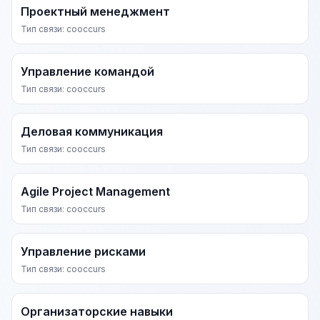
Проектный менеджмент
Тип связи: cooccurs
Управление командой
Тип связи: cooccurs
Деловая коммуникация
Тип связи: cooccurs
Agile Project Management
Тип связи: cooccurs
Управление рисками
Тип связи: cooccurs
Организаторские навыки