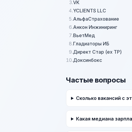
3.
VK
4.
YCLIENTS LLC
5.
АльфаСтрахование
6.
Анкон Инжиниринг
7.
ВьетМед
8.
Гладиаторы ИБ
9.
Директ Стар (ex TP)
10.
Доксинбокс
Частые вопросы
Сколько вакансий с э
Какая медиана зарпл