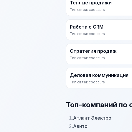
Теплые продажи
Тип связи: cooccurs
Работа с CRM
Тип связи: cooccurs
Стратегия продаж
Тип связи: cooccurs
Деловая коммуникация
Тип связи: cooccurs
Топ-компаний по 
1.
Атлант Электро
2.
Авито