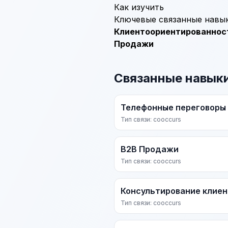
Как изучить
Ключевые связанные навык
Клиентоориентированнос
Продажи
Связанные навык
Телефонные переговоры
Тип связи: cooccurs
B2B Продажи
Тип связи: cooccurs
Консультирование клиен
Тип связи: cooccurs