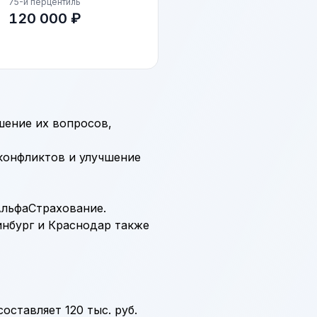
75-й перцентиль
120 000 ₽
шение их вопросов,
конфликтов и улучшение
 АльфаСтрахование.
инбург и Краснодар также
составляет 120 тыс. руб.