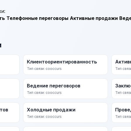
и:
ть
Телефонные переговоры
Активные продажи
Веде
и
Клиентоориентированность
Актив
Тип связи: cooccurs
Тип связ
Ведение переговоров
Заклю
Тип связи: cooccurs
Тип связ
тов
Холодные продажи
Прове
Тип связи: cooccurs
Тип связ