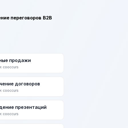
ние переговоров
B2B
ные продажи
и: cooccurs
чение договоров
и: cooccurs
дение презентаций
и: cooccurs