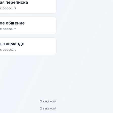
ая переписка
и: cooccurs
ое общение
и: cooccurs
а в команде
и: cooccurs
3 вакансий
2 вакансий