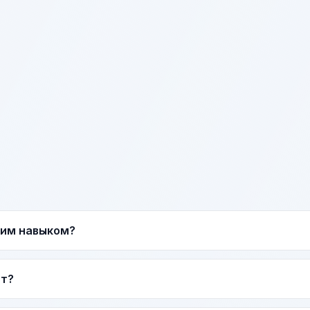
тим навыком?
ат?