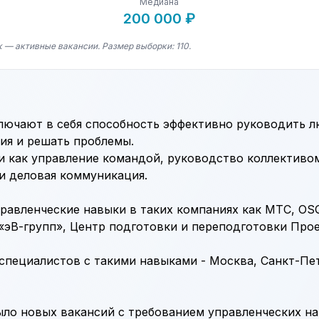
Медиана
200 000 ₽
 — активные вакансии. Размер выборки: 110.
лючают в себя способность эффективно руководить 
ия и решать проблемы.
 как управление командой, руководство коллективом
и деловая коммуникация.
равленческие навыки в таких компаниях как МТС, OS
эВ-групп», Центр подготовки и переподготовки Про
специалистов с такими навыками - Москва, Санкт-Пе
ыло новых вакансий с требованием управленческих на