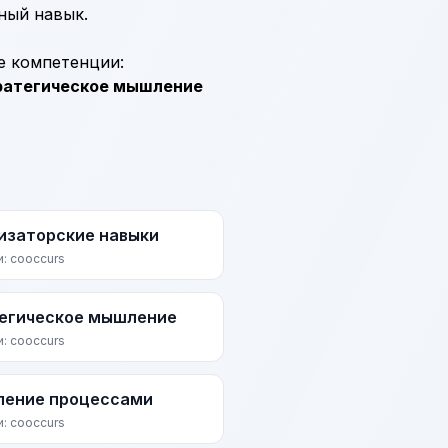
ный навык.
е компетенции:
ратегическое мышление
изаторские навыки
и: cooccurs
егическое мышление
и: cooccurs
ление процессами
и: cooccurs