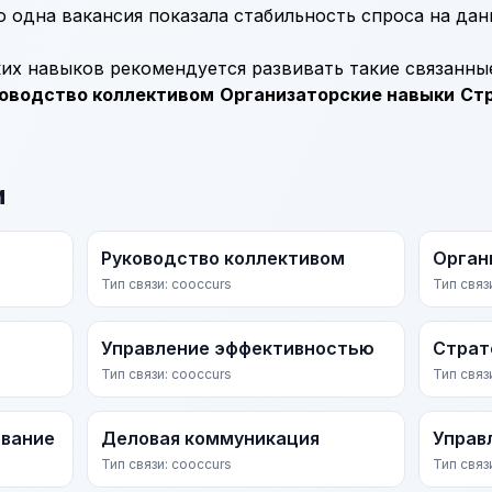
о одна вакансия показала стабильность спроса на дан
ких навыков рекомендуется развивать такие связанны
оводство коллективом
Организаторские навыки
Ст
и
Руководство коллективом
Орган
Тип связи: cooccurs
Тип связ
Управление эффективностью
Страт
Тип связи: cooccurs
Тип связ
ование
Деловая коммуникация
Управ
Тип связи: cooccurs
Тип связ