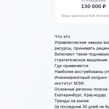
25-й перцентиль
130 000 ₽
Только зарплаты в RUB. Источник
Что это
Управленческие навыки вк
ресурсы, принимать решен
Включают такие поднавыки
стратегическое мышление 
Где применяется
Наиболее востребованы уп
Инжиниринговый холдинг «
институт МЭИ.
Основные регионы поиска 
Екатеринбург, Краснодар.
Тренды на рынке
За последние 30 дней не б