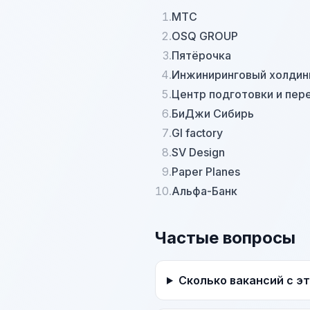
1.
МТС
2.
OSQ GROUP
3.
Пятёрочка
4.
Инжиниринговый холдин
5.
Центр подготовки и пер
6.
БиДжи Сибирь
7.
Gl factory
8.
SV Design
9.
Paper Planes
10.
Альфа-Банк
Частые вопросы
Сколько вакансий с э