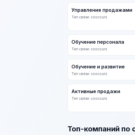
Управление продажами
Тип связи: cooccurs
Обучение персонала
Тип связи: cooccurs
Обучение и развитие
Тип связи: cooccurs
Активные продажи
Тип связи: cooccurs
Топ-компаний по 