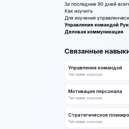
За последние 90 дней всег
Как изучить
Для изучения управленчес
Управление командой
Рук
Деловая коммуникация
Связанные навык
Управление командой
Тип связи: cooccurs
Мотивация персонала
Тип связи: cooccurs
Стратегическое планир
Тип связи: cooccurs