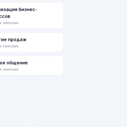
изация бизнес-
ссов
и: cooccurs
тие продаж
и: cooccurs
ое общение
и: cooccurs