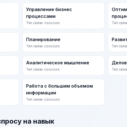
Управление бизнес
Оптим
процессами
проце
Тип связи: cooccurs
Тип связ
Планирование
Разви
Тип связи: cooccurs
Тип связ
Аналитическое мышление
Делов
Тип связи: cooccurs
Тип связ
Работа с большим объемом
информации
Тип связи: cooccurs
спросу на навык