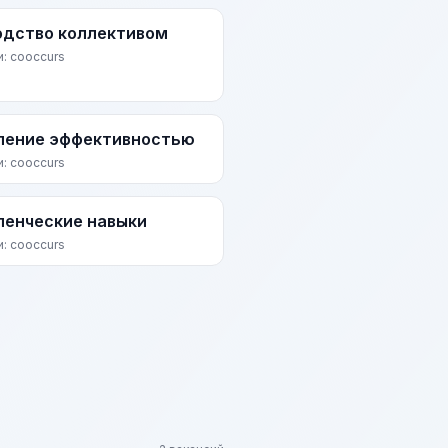
одство коллективом
и: cooccurs
ление эффективностью
и: cooccurs
ленческие навыки
и: cooccurs