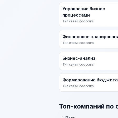
Управление бизнес
процессами
Тип связи: cooccurs
Финансовое планирован
Тип связи: cooccurs
Бизнес-анализ
Тип связи: cooccurs
Формирование бюджета
Тип связи: cooccurs
Топ-компаний по 