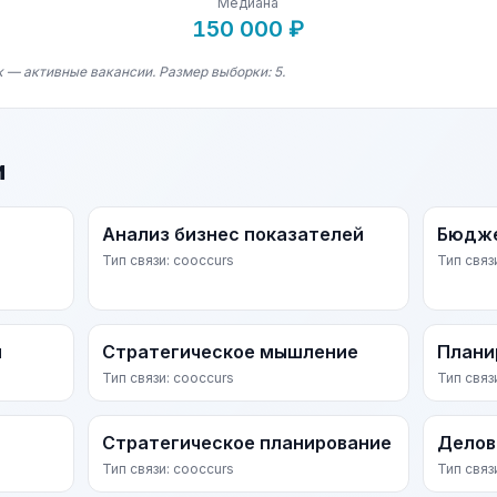
Медиана
150 000 ₽
к — активные вакансии. Размер выборки: 5.
и
Анализ бизнес показателей
Бюдже
Тип связи: cooccurs
Тип связ
и
Стратегическое мышление
Плани
Тип связи: cooccurs
Тип связ
Стратегическое планирование
Делов
Тип связи: cooccurs
Тип связ