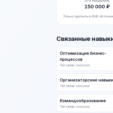
25-й перцентиль
150 000 ₽
Только зарплаты в RUB. Источни
Связанные навык
Оптимизация бизнес-
процессов
Тип связи: cooccurs
Организаторские навык
Тип связи: cooccurs
Командообразование
Тип связи: cooccurs