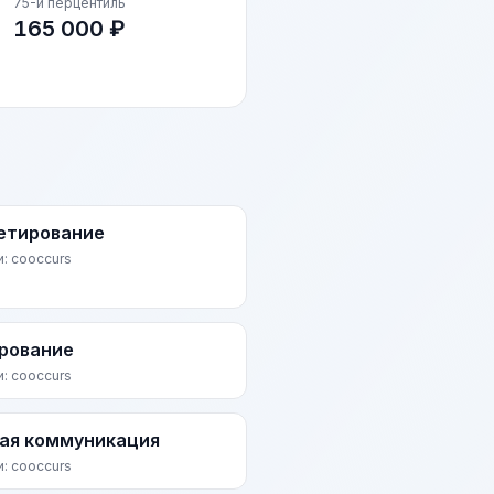
75-й перцентиль
165 000 ₽
тирование
и: cooccurs
рование
и: cooccurs
ая коммуникация
и: cooccurs