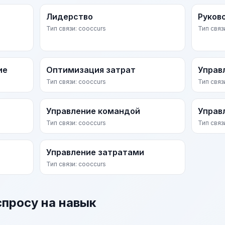
Лидерство
Руков
Тип связи: cooccurs
Тип связ
ие
Оптимизация затрат
Управ
Тип связи: cooccurs
Тип связ
Управление командой
Управ
Тип связи: cooccurs
Тип связ
Управление затратами
Тип связи: cooccurs
спросу на навык